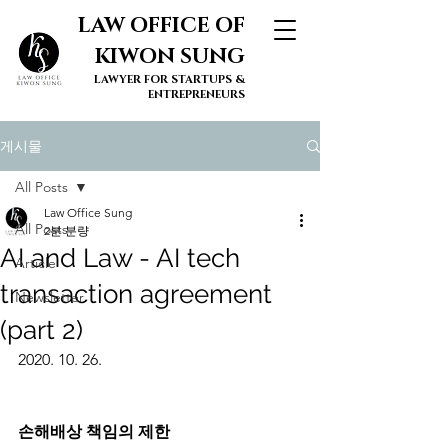
LAW OFFICE OF
KIWON SUNG
LAWYER FOR STARTUPS &
ENTREPRENEURS
게시물
All Posts
Law Office Sung
All Posts
2분 분량
AI and Law - AI tech
Article
transaction agreement
Newsletter
(part 2)
2020. 10. 26. 
손해배상 책임의 제한