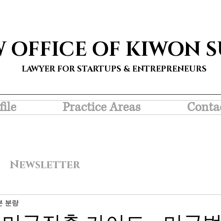
W OFFICE OF KIWON 
LAWYER FOR STARTUPS & ENTREPRENEURS
file
Practice Areas
Conta
Newsletter
분 분량