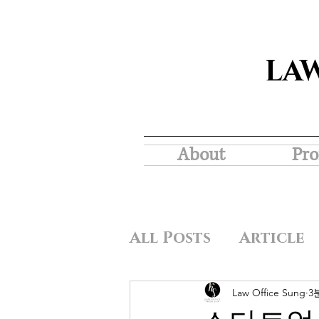
LA
About
Pro
All Posts
Article
Law Office Sung
3