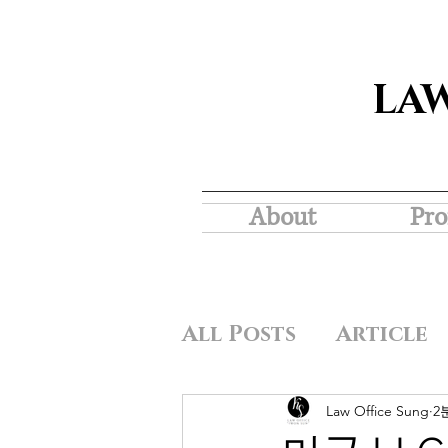
LA
About
Pro
All Posts
Article
Law Office Sung
2