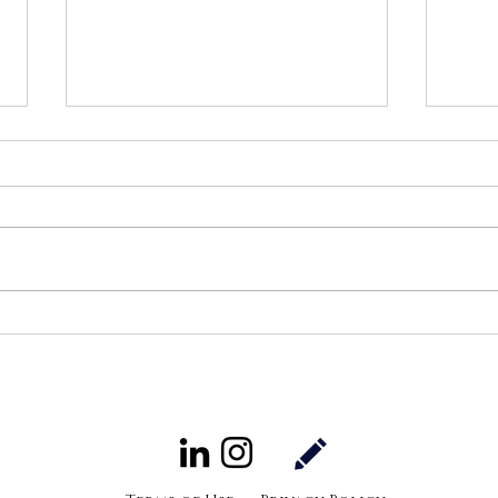
NFT 시장에서의 IP 분쟁의 유
E-
형 (1편)
이슈
2022. 7. 12. NFT라는 새로운 시장
2022
은 지식재산권을 소유하고 있는 사
업들
람들에게 새롭고 잠재적으로 수익
나 사
성이 좋은 새로운 기회를 가져다
고객
준것은 분명하다. 동시에 잠재적으
SNS를 사
로 타인의 지식재산권 침해에 대한
머스
새로운 영역도 나타나기 시작했다.
위하
이미...
인...