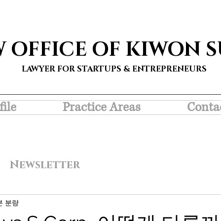
W OFFICE OF KIWON 
LAWYER FOR STARTUPS & ENTREPRENEURS
file
Practice Areas
Conta
Newsletter
분 분량