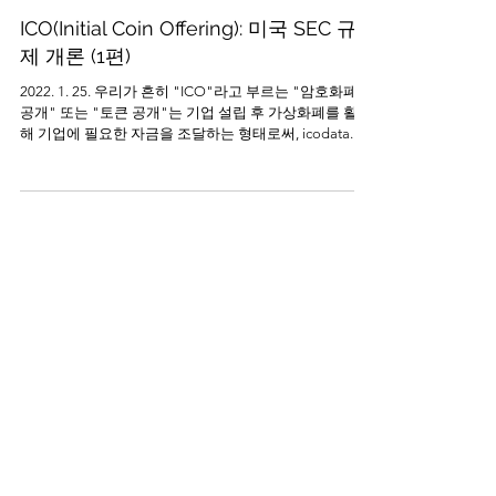
ICO(Initial Coin Offering): 미국 SEC 규
제 개론 (1편)
2022. 1. 25. 우리가 흔히 "ICO"라고 부르는 "암호화폐
공개" 또는 "토큰 공개"는 기업 설립 후 가상화폐를 활용
해 기업에 필요한 자금을 조달하는 형태로써, icodata.io
에 따르면, 2018년 한해에만 ICO를 통해 78억...
Law Office Sung
2021년 8월 27일
5분 분량
미국 초기 스타트업 필독 - 주식발행과
증권법(Securities Laws)
2021. 8. 27. 큰 목표와 꿈을 가지고 미국에 주식회사를 설
립하고 바로 사업을 시작하는 많은 스타트업과 창업자들
이 쉽게 간과하는 절차 중 하나가 바로 초기 창업자들 및
주주들에 대한 주식발행이다. 특히 주식발행과 관련하여
서는 연방 증권법...