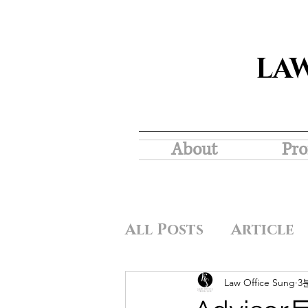
LA
About
Pro
All Posts
Article
Law Office Sung
3