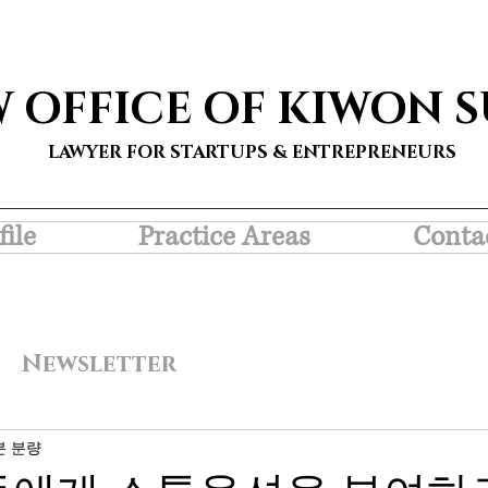
W OFFICE OF KIWON 
LAWYER FOR STARTUPS & ENTREPRENEURS
file
Practice Areas
Conta
Newsletter
분 분량