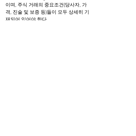
이며, 주식 거래의 중요조건(당사자, 가
격, 진술 및 보증 등)들이 모두 상세히 기
재되어 있어야 한다.
2. 수정된 법인정관 (Restated Certificate 
of Incorporation): 주식매매 거래가 종결
되기 전에 회사는 해당 거래를 통해 매각
되는 우선주를 포함하여 자본 증가분을 
반영하도록 기존의 법인정관을 수정하여
야 한다.
3. 의결 합의서 (Voting Agreement): 새로
운 투자자, 회사, 그리고 기존의 주요주주
들 사이에 작성하는 합의서로써, 회사의 
이사회 구성에 관한 합의나 동반매각요
청권(Drag-along right) 등에 대한 합의
를 포함하곤 한다.
4. 투자자간 합의서 (Investors' Rights 