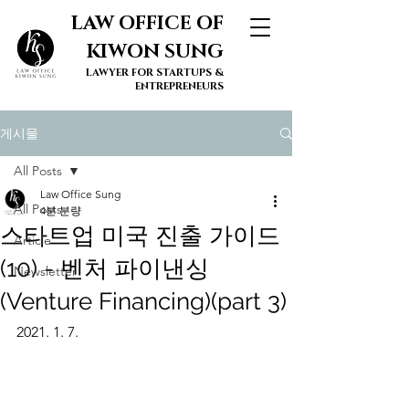
LAW OFFICE OF
KIWON SUNG
LAWYER FOR STARTUPS &
ENTREPRENEURS
게시물
All Posts
Law Office Sung
All Posts
4분 분량
스타트업 미국 진출 가이드
Article
(10) - 벤처 파이낸싱
Newsletter
(Venture Financing)(part 3)
2021. 1. 7. 