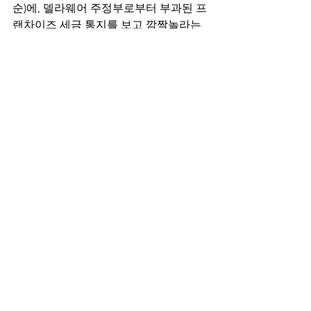
순)에, 델라웨어 주정부로부터 부과된 프
랜차이즈 세금 통지를 보고 깜짝놀라는 
일이 발생할 수 있다.  앞서 델라웨어 
Division of Corporations 공식 홈페이지
에서 델라웨어 회사의 프랜차이즈
(franchise) 세금을 계산하는 방식에 대하
여 언급하였는데, authorized shares가, 
- 5,000주까지는 최소 $175, 
- 10,000주까지는 $250, 
- 이후 추가 10,000주당 $85씩 부과되는 
구조로써, 주식 수에 비례하여 세금액수
가 증가하는 방식이다.  
Authorized shares 총 10,000,000주인 회
사가 위 방식으로 프랜차이즈 tax를 계산
해보면, 세금은 무려 $85,165이 나온다.  
계산이 잘못 된 것 아니냐고 반문하실지 
모르겠지만 계산은 맞다.  무려 한화로 
약 1억원(!)에 가까운 세금이 부과되는 것